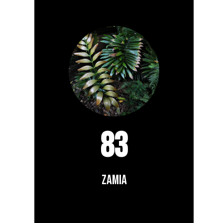
83
zamia