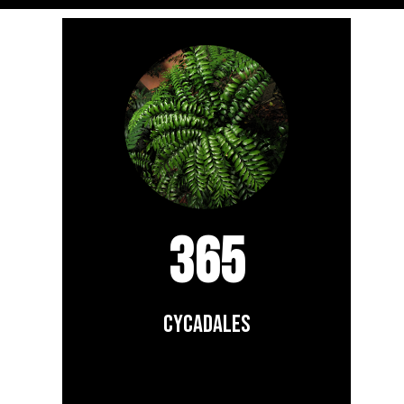
365
Cycadales