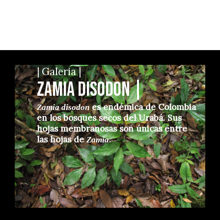
| Galeria |
Zamia Disodon |
es endémica de Colombia
Zamia disodon
en los bosques secos del Urabá. Sus
hojas membranosas son únicas entre
las hojas de
.
Zamia